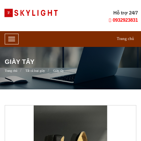
Hỗ trợ 24/7
0932923831
Trang chủ
Toggle
navigation
GIÀY TÂY
Trang chủ
Tất cả loại giày
Giày tây