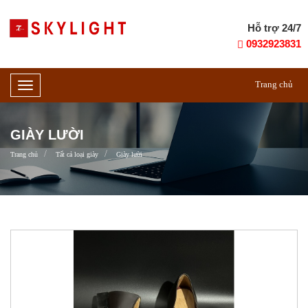
Hỗ trợ 24/7
0932923831
Trang chủ
Toggle
navigation
GIÀY LƯỜI
Trang chủ
Tất cả loại giày
Giày lười