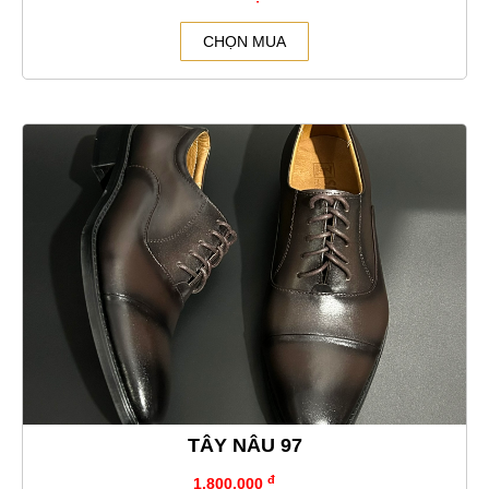
CHỌN MUA
TÂY NÂU 97
đ
1.800.000